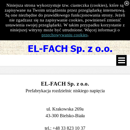
Niniejsza strona wykorzystuje tzw. ciasteczka (cookies), które są
zapisywane na Twoim urządzeniu przez przeglądarkę internetową.
Są one niezbędne do prawidłowego funkcjonowania strony. Jeżeli
nie zgadzasz się na zapisywanie cookies, powinieneś zmienić
ustawienia swojej przeglądarki. W takim przypadku korzystanie z
niniejszej witryny może być utrudnione. Więcej informacji o
przechowywaniu cookies
.
EL-FACH Sp. z o.o.
Prefabrykacja rozdzielnic niskiego napięcia
ul. Krakowska 269a
43-300 Bielsko-Biała
tel.: +48 33 823 10 37