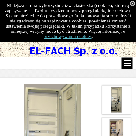
Niniejsza strona wykorzystuje tzw. ciasteczka (cookies), które są
zapisywane na Twoim urządzeniu przez przeglądarkę internetową.
Są one niezbędne do prawidłowego funkcjonowania strony. Jeżeli
nie zgadzasz się na zapisywanie cookies, powinieneś zmienić
ustawienia swojej przeglądarki. W takim przypadku korzystanie z
niniejszej witryny może być utrudnione. Więcej informacji o
przechowywaniu cookies
.