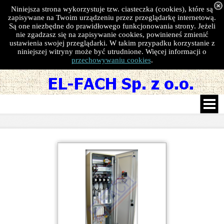
Niniejsza strona wykorzystuje tzw. ciasteczka (cookies), które są
zapisywane na Twoim urządzeniu przez przeglądarkę internetową.
Są one niezbędne do prawidłowego funkcjonowania strony. Jeżeli
nie zgadzasz się na zapisywanie cookies, powinieneś zmienić
ustawienia swojej przeglądarki. W takim przypadku korzystanie z
niniejszej witryny może być utrudnione. Więcej informacji o
przechowywaniu cookies
.